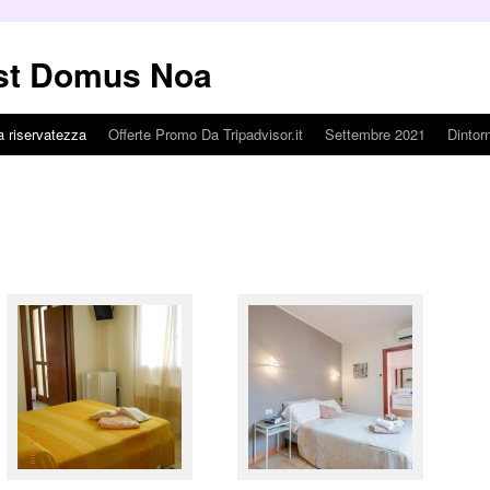
st Domus Noa
 riservatezza
Offerte Promo Da Tripadvisor.it
Settembre 2021
Dintorn